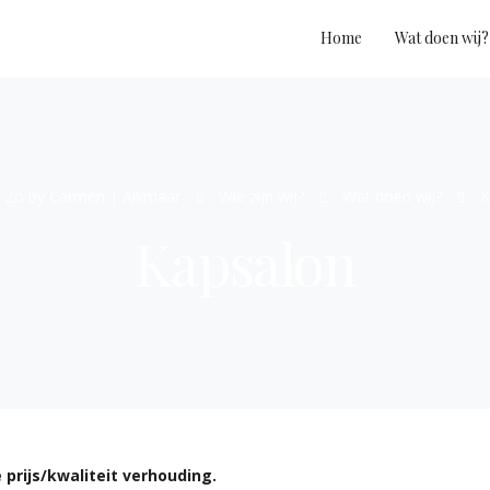
Home
Wat doen wij?
 Zo by Carmen | Alkmaar
Wie zijn wij?
Wat doen wij?
K
Kapsalon
 prijs/kwaliteit verhouding.